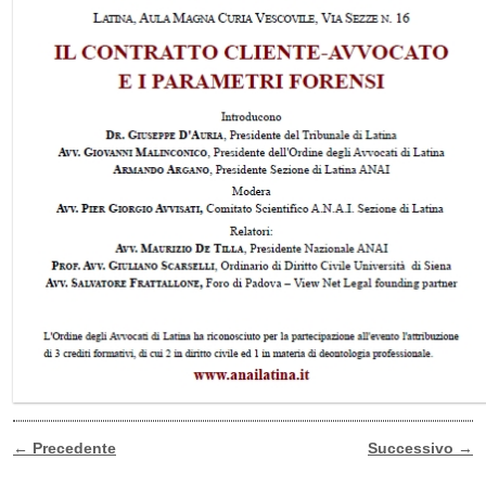
←
Precedente
Successivo
→
Navigazione Articoli