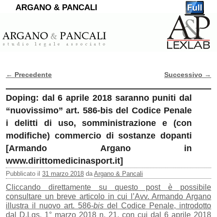
ARGANO & PANCALI
←
Precedente
Successivo
→
Navigazione Articoli
Doping: dal 6 aprile 2018 saranno puniti dal
“nuovissimo” art. 586-bis del Codice Penale
i delitti di uso, somministrazione e (con
modifiche) commercio di sostanze dopanti
[Armando Argano in
www.dirittomedicinasport.it]
Pubblicato il
31 marzo 2018
da
Argano & Pancali
Cliccando direttamente su questo post è possibile
consultare un breve articolo in cui l’Avv. Armando Argano
illustra il nuovo art. 586-
bis
del Codice Penale, introdotto
dal D.Lgs. 1° marzo 2018 n. 21, con cui dal 6 aprile 2018