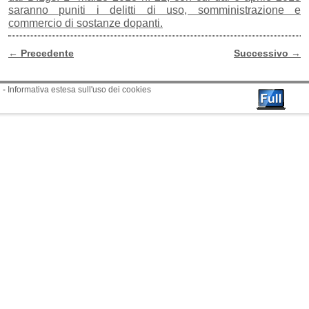
saranno puniti i delitti di uso, somministrazione e
commercio di sostanze dopanti.
←
Precedente
Successivo
→
Navigazione Articoli
-
Informativa estesa sull'uso dei cookies