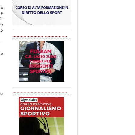
za
 e
2-
io
io
…………………………………
:
he
…………………………………
to