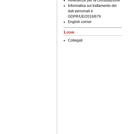
Avvertenze per la consultazione
Informativa sul trattamento dei
dati personali e
GDPR/UE/2016/679
English corner
Login
Collegati