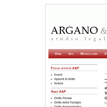
Home
Vai al contenuto principale
Vai al contenuto secondario
Info
Metodo e aree
E
Focus attività A&P
N
Eventi
Appunti di diritto
“
Notizie
d
Aree A&P
S
G
Diritto Penale
Diritto della Famiglia
Pu
Diritto Amministrativo