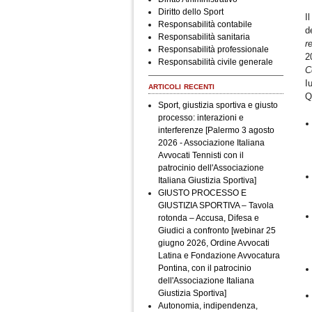
Diritto dello Sport
I
Responsabilità contabile
d
Responsabilità sanitaria
r
Responsabilità professionale
2
Responsabilità civile generale
C
I
articoli recenti
Q
Sport, giustizia sportiva e giusto
processo: interazioni e
interferenze [Palermo 3 agosto
2026 - Associazione Italiana
Avvocati Tennisti con il
patrocinio dell'Associazione
Italiana Giustizia Sportiva]
GIUSTO PROCESSO E
GIUSTIZIA SPORTIVA – Tavola
rotonda – Accusa, Difesa e
Giudici a confronto [webinar 25
giugno 2026, Ordine Avvocati
Latina e Fondazione Avvocatura
Pontina, con il patrocinio
dell'Associazione Italiana
Giustizia Sportiva]
Autonomia, indipendenza,