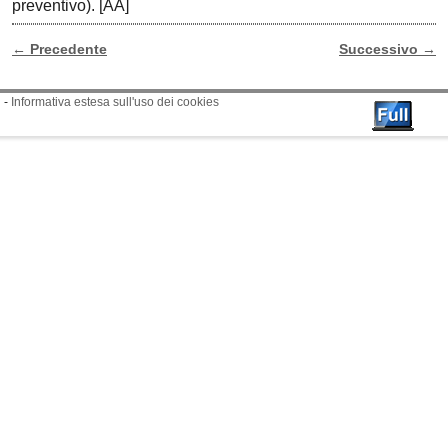
preventivo). [AA]
←
Precedente
Successivo
→
Navigazione Articoli
-
Informativa estesa sull'uso dei cookies