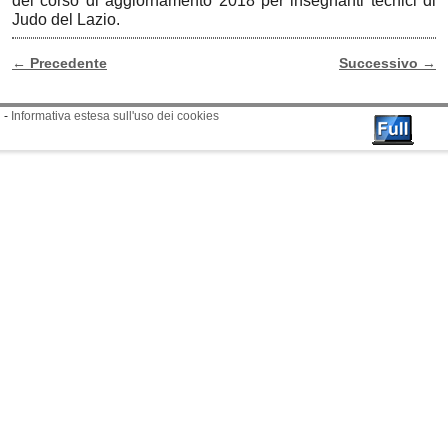
del corso di aggiornamento 2018 per insegnanti tecnici di
Judo del Lazio.
←
Precedente
Successivo
→
Navigazione Articoli
-
Informativa estesa sull'uso dei cookies