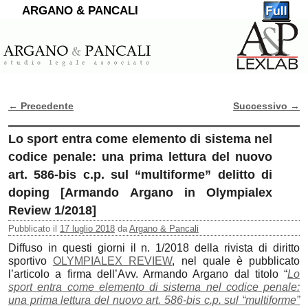
ARGANO & PANCALI
←
Precedente
Successivo
→
Navigazione Articoli
Lo sport entra come elemento di sistema nel
codice penale: una prima lettura del nuovo
art. 586-bis c.p. sul “multiforme” delitto di
doping [Armando Argano in Olympialex
Review 1/2018]
Pubblicato il
17 luglio 2018
da
Argano & Pancali
Diffuso in questi giorni il n. 1/2018 della rivista di diritto
sportivo
OLYMPIALEX REVIEW
, nel quale è pubblicato
l’articolo a firma dell’Avv. Armando Argano dal titolo “
Lo
sport entra come elemento di sistema nel codice penale:
una prima lettura del nuovo art. 586-bis c.p. sul “multiforme”