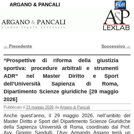
ARGANO & PANCALI
←
Precedente
Successivo
→
Navigazione Articoli
“Prospettive di riforma della giustizia
sportiva: procedure arbitrali e strumenti
ADR” nel Master Diritto e Sport
dell’Università Sapienza di Roma,
Dipartimento Scienze giuridiche [29 maggio
2026]
Pubblicato il
23 maggio 2026
da
Argano & Pancali
Anche quest’anno, il 29 maggio 2026, nell’ambito del
Master Diritto e Sport del Dipartimento Scienze Giuridiche
della Sapienza Università di Roma, coordinato dal Prof.
Avv. Giorgio Sandulli, l’Avv. Armando Argano terrà un